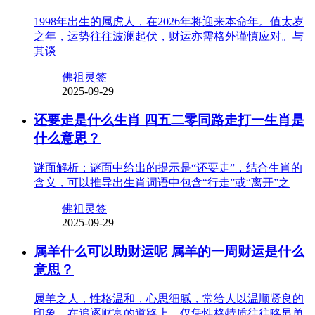
1998年出生的属虎人，在2026年将迎来本命年。值太岁
之年，运势往往波澜起伏，财运亦需格外谨慎应对。与
其谈
佛祖灵签
2025-09-29
还要走是什么生肖 四五二零同路走打一生肖是
什么意思？
谜面解析：谜面中给出的提示是“还要走”，结合生肖的
含义，可以推导出生肖词语中包含“行走”或“离开”之
佛祖灵签
2025-09-29
属羊什么可以助财运呢 属羊的一周财运是什么
意思？
属羊之人，性格温和，心思细腻，常给人以温顺贤良的
印象。在追逐财富的道路上，仅凭性格特质往往略显单