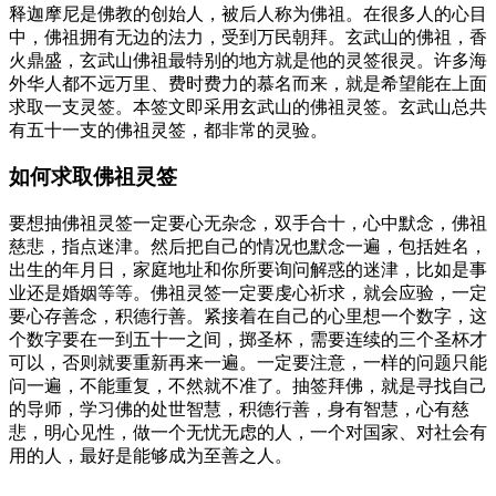
释迦摩尼是佛教的创始人，被后人称为佛祖。在很多人的心目
中，佛祖拥有无边的法力，受到万民朝拜。玄武山的佛祖，香
火鼎盛，玄武山佛祖最特别的地方就是他的灵签很灵。许多海
外华人都不远万里、费时费力的慕名而来，就是希望能在上面
求取一支灵签。本签文即采用玄武山的佛祖灵签。玄武山总共
有五十一支的佛祖灵签，都非常的灵验。
如何求取佛祖灵签
要想抽佛祖灵签一定要心无杂念，双手合十，心中默念，佛祖
慈悲，指点迷津。然后把自己的情况也默念一遍，包括姓名，
出生的年月日，家庭地址和你所要询问解惑的迷津，比如是事
业还是婚姻等等。佛祖灵签一定要虔心祈求，就会应验，一定
要心存善念，积德行善。紧接着在自己的心里想一个数字，这
个数字要在一到五十一之间，掷圣杯，需要连续的三个圣杯才
可以，否则就要重新再来一遍。一定要注意，一样的问题只能
问一遍，不能重复，不然就不准了。抽签拜佛，就是寻找自己
的导师，学习佛的处世智慧，积德行善，身有智慧，心有慈
悲，明心见性，做一个无忧无虑的人，一个对国家、对社会有
用的人，最好是能够成为至善之人。