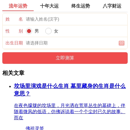
流年运势
十年大运
终生运势
八字财运
姓 名
性 别
男
女
出生日期
相关文章
坟场里演戏是什么生肖 墓里藏身的生肖是什么
意思？
在夜色朦胧的坟场里，月光洒在荒草丛生的墓碑上，伴
随着微风的低语，仿佛诉说着一个个尘封已久的故事。
而在
佛祖灵签