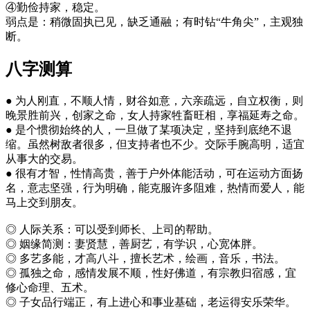
④勤俭持家，稳定。
弱点是：稍微固执已见，缺乏通融；有时钻“牛角尖”，主观独
断。
八字测算
● 为人刚直，不顺人情，财谷如意，六亲疏远，自立权衡，则
晚景胜前兴，创家之命，女人持家牲畜旺相，享福延寿之命。
● 是个惯彻始终的人，一旦做了某项决定，坚持到底绝不退
缩。虽然树敌者很多，但支持者也不少。交际手腕高明，适宜
从事大的交易。
● 很有才智，性情高贵，善于户外体能活动，可在运动方面扬
名，意志坚强，行为明确，能克服许多阻难，热情而爱人，能
马上交到朋友。
◎ 人际关系：可以受到师长、上司的帮助。
◎ 姻缘简测：妻贤慧，善厨艺，有学识，心宽体胖。
◎ 多艺多能，才高八斗，擅长艺术，绘画，音乐，书法。
◎ 孤独之命，感情发展不顺，性好佛道，有宗教归宿感，宜
修心命理、五术。
◎ 子女品行端正，有上进心和事业基础，老运得安乐荣华。