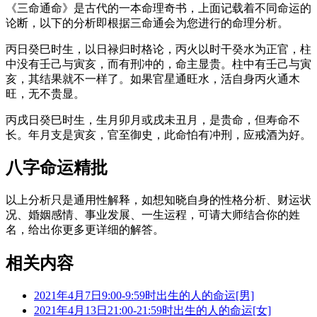
《三命通命》是古代的一本命理奇书，上面记载着不同命运的
论断，以下的分析即根据三命通会为您进行的命理分析。
丙日癸巳时生，以日禄归时格论，丙火以时干癸水为正官，柱
中没有壬己与寅亥，而有刑冲的，命主显贵。柱中有壬己与寅
亥，其结果就不一样了。如果官星通旺水，活自身丙火通木
旺，无不贵显。
丙戌日癸巳时生，生月卯月或戌未丑月，是贵命，但寿命不
长。年月支是寅亥，官至御史，此命怕有冲刑，应戒酒为好。
八字命运精批
以上分析只是通用性解释，如想知晓自身的性格分析、财运状
况、婚姻感情、事业发展、一生运程，可请大师结合你的姓
名，给出你更多更详细的解答。
相关内容
2021年4月7日9:00-9:59时出生的人的命运[男]
2021年4月13日21:00-21:59时出生的人的命运[女]