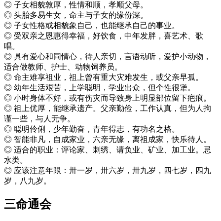
◎ 子女相貌敦厚，性情和顺，孝顺父母。
◎ 头胎多易生女，命主与子女的缘份深。
◎ 子女性格或相貌象自己，也能继承自己的事业。
◎ 受双亲之恩惠得幸福，好饮食，中年发胖，喜艺术、歌
唱。
◎ 具有爱心和同情心，待人亲切，言语动听，爱护小动物，
适合做教师、护士、动物饲养员。
◎ 命主难享祖业，祖上曾有重大灾难发生，或父亲早孤。
◎ 幼年生活艰苦，上学聪明，学业出众，但个性很犟。
◎ 小时身体不好，或有伤灾而导致身上明显部位留下疤痕。
◎ 祖上优厚，能继承遗产。父亲勤俭，工作认真，但为人拘
谨一些，与人无争。
◎ 聪明伶俐，少年勤奋，青年得志，有功名之格。
◎ 智能非凡，自成家业，六亲无缘，离祖成家，快乐待人。
◎ 适合的职业：评论家、刺绣、请负业、矿业、加工业。忌
水类。
◎ 应该注意年限：卅一岁，卅六岁，卅九岁，四七岁，四九
岁，八九岁。
三命通会