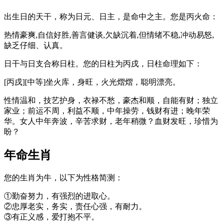
出生日的天干，称为日元、日主，是命中之主。您是丙火命：
热情豪爽,自信好胜,善言健谈,欠缺沉着,但情绪不稳,冲动易怒,
缺乏仔细、认真。
日干与日支合称日柱。您的日柱为丙戌，日柱命理如下：
[丙戌][中等]坐火库，身旺，火光熠熠，聪明漂亮。
性情温和，技艺护身，衣禄不愁，豪杰和顺，自能有财；独立
家业；前运不周，利益不顺，中年操劳，钱财有进；晚年荣
华。女人中年奔波，辛苦求财，老年稍微？血财发旺，珍惜为
盼？
年命生肖
您的生肖为牛，以下为性格简测：
①勤奋努力，有强烈的进取心。
②忠厚老实，务实，责任心强，有耐力。
③有正义感，爱打抱不平。