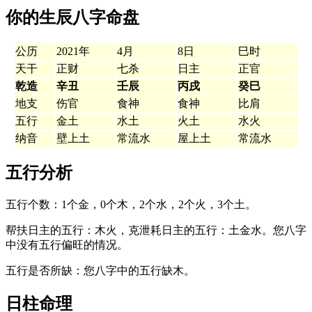
你的生辰八字命盘
公历
2021年
4月
8日
巳时
天干
正财
七杀
日主
正官
乾造
辛丑
壬辰
丙戌
癸巳
地支
伤官
食神
食神
比肩
五行
金土
水土
火土
水火
纳音
壁上土
常流水
屋上土
常流水
五行分析
五行个数：1个金，0个木，2个水，2个火，3个土。
帮扶日主的五行：木火，克泄耗日主的五行：土金水。您八字
中没有五行偏旺的情况。
五行是否所缺：您八字中的五行缺木。
日柱命理