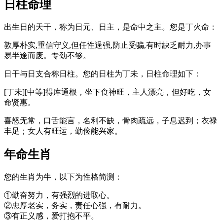
日柱命理
出生日的天干，称为日元、日主，是命中之主。您是丁火命：
敦厚朴实,重信守义,但任性逞强,防止受骗,有时缺乏耐力,办事
易半途而废。专劲不够。
日干与日支合称日柱。您的日柱为丁未，日柱命理如下：
[丁未][中等]得库通根，坐下食神旺，主人漂亮，但好吃，女
命贤惠。
喜怒无常，口舌能言，名利不缺，骨肉疏远，子息迟到；衣禄
丰足；女人有旺运，勤俭能兴家。
年命生肖
您的生肖为牛，以下为性格简测：
①勤奋努力，有强烈的进取心。
②忠厚老实，务实，责任心强，有耐力。
③有正义感，爱打抱不平。