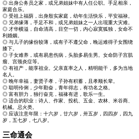
◎ 出身公务员之家，或兄弟姐妹中有人任公职。手足相亲，
家庭合乐。
◎ 受祖上福荫，出身殷实家庭，幼年生活快乐，平安福禄。
◎ 兄弟缘薄，手足不和，或兄弟姐妹之一人出现重大灾难。
◎ 才华横溢，自命清高，目空一切，内心寂寞狐独，女命不
利婚姻。
◎ 与儿子的缘份较薄，或有子不遵父命，晚运难得子女围绕
膝下。
◎ 子女难养，或有易患伤病，头胎多易生男。女命防子宫肌
瘤、宫颈炎症等。
◎ 有祖产，能享祖业。父亲直率之人，精明能干，多为当地
名人。
◎ 晚年幸福，妻贤子孝，子孙有积蓄，且孝顺长辈。
◎ 聪明伶俐，少年勤奋，青年得志，有功名之格。
◎ 富有胆力，独行奋克，福禒有进，歌乐一生。
◎ 适合的职业：诗人、作家、投机、五金、农林、米谷商、
机械。忌火类。
◎ 应该注意年限：十六岁，廿六岁，卅五岁，四四岁，四九
岁，五七岁，七八岁。
三命通会