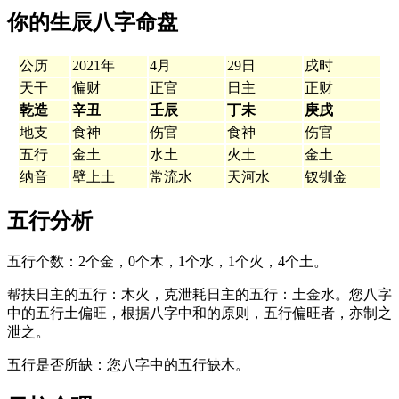
你的生辰八字命盘
公历
2021年
4月
29日
戌时
天干
偏财
正官
日主
正财
乾造
辛丑
壬辰
丁未
庚戌
地支
食神
伤官
食神
伤官
五行
金土
水土
火土
金土
纳音
壁上土
常流水
天河水
钗钏金
五行分析
五行个数：2个金，0个木，1个水，1个火，4个土。
帮扶日主的五行：木火，克泄耗日主的五行：土金水。您八字
中的五行土偏旺，根据八字中和的原则，五行偏旺者，亦制之
泄之。
五行是否所缺：您八字中的五行缺木。