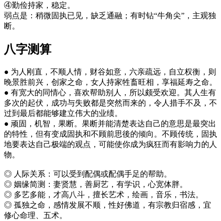
④勤俭持家，稳定。
弱点是：稍微固执已见，缺乏通融；有时钻“牛角尖”，主观独
断。
八字测算
● 为人刚直，不顺人情，财谷如意，六亲疏远，自立权衡，则
晚景胜前兴，创家之命，女人持家牲畜旺相，享福延寿之命。
● 有宽大的同情心，喜欢帮助别人，所以颇受欢迎。其人生有
多次的起伏，成功与失败都是突然而来的，令人措手不及，不
过到最后都能够建立伟大的业绩。
● 顽固，机智，果断。果断并能清楚表达自己的意思是最突出
的特性，但有变成固执和不顾前思後的倾向。不顾传统，固执
地要表达自己极端的观点，可能使你成为疯狂而有影响力的人
物。
◎ 人际关系：可以受到配偶或配偶手足的帮助。
◎ 姻缘简测：妻贤慧，善厨艺，有学识，心宽体胖。
◎ 多艺多能，才高八斗，擅长艺术，绘画，音乐，书法。
◎ 孤独之命，感情发展不顺，性好佛道，有宗教归宿感，宜
修心命理、五术。