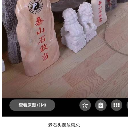
老石头摆放禁忌