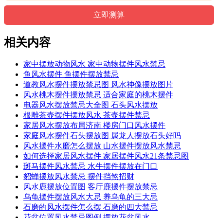
相关内容
家中摆放动物风水 家中动物摆件风水禁忌
鱼风水摆件 鱼摆件摆放禁忌
道教风水摆件摆放禁忌图 风水神像摆放图片
风水桃木摆件摆放禁忌 适合家庭的桃木摆件
电器风水摆放禁忌大全图 石头风水摆放
根雕茶壶摆件摆放风水 茶壶摆件禁忌
家居风水摆放布局济南 楼房门口风水摆件
家庭风水摆件石头摆放图 属龙人摆放石头好吗
风水摆件水磨怎么摆放 山水摆件摆放风水禁忌
如何选择家居风水摆件 家居摆件风水21条禁忌图
斑马摆件风水禁忌 水牛摆件摆放在门口
貂蝉摆放风水禁忌 摆件挡煞招财
风水鹿摆放位置图 客厅鹿摆件摆放禁忌
乌龟摆件摆放风水大忌 养乌龟的三大忌
石磨的风水摆件怎么摆 石磨的四大禁忌
花盆位置风水禁忌图例 摆放花盆风水